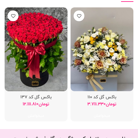
باکس گل کد ۱۱۰
باکس گل کد ۱۳۷
تومان
3.711.330
تومان
12.111.810
میخوامش
میخوامش