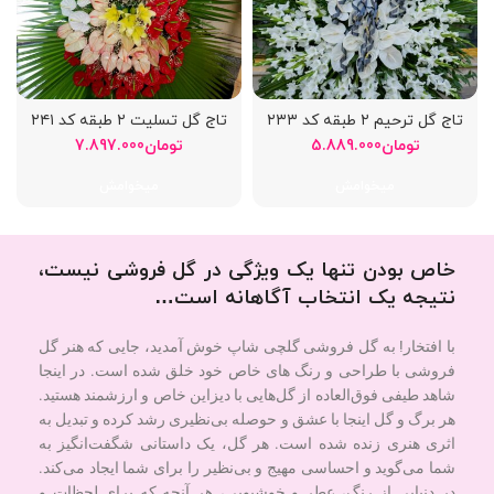
تاج گل ترحیم ۲ طبقه کد ۲۳۳
تاج گل تسلیت ۲ طبقه کد ۲۴۱
تومان
5.889.000
تومان
7.897.000
میخوامش
میخوامش
خاص بودن تنها یک ویژگی در گل فروشی نیست،
نتیجه یک انتخاب آگاهانه است…
با افتخار! به گل فروشی گلچی شاپ خوش آمدید، جایی که هنر گل
فروشی با طراحی و رنگ های خاص خود خلق شده است. در اینجا
شاهد طیفی فوق‌العاده از گل‌هایی با دیزاین خاص و ارزشمند هستید.
هر برگ و گل اینجا با عشق و حوصله بی‌نظیری رشد کرده و تبدیل به
اثری هنری زنده شده است. هر گل، یک داستانی شگفت‌انگیز به
شما می‌گوید و احساسی مهیج و بی‌نظیر را برای شما ایجاد می‌کند.
در دنیایی از رنگ، عطر و خوشبویی، هر آنچه که برای لحظات و