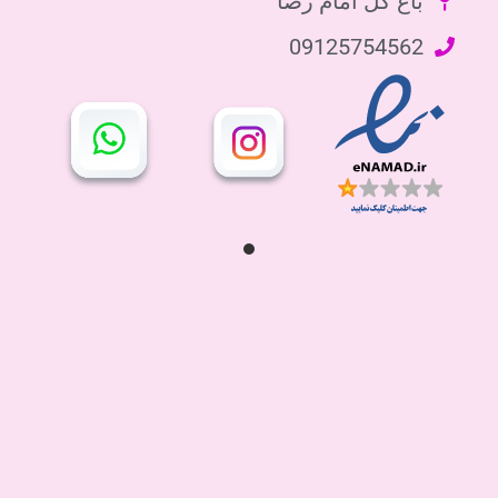
باغ گل امام رضا
09125754562