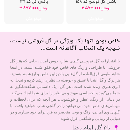
باکس گل تولدی کد ۱۵۸
باکس گل کد ۱۳۱
تومان
2.573.000
تومان
3.877.000
میخوامش
میخوامش
خاص بودن تنها یک ویژگی در گل فروشی نیست،
نتیجه یک انتخاب آگاهانه است…
با افتخار! به گل فروشی گلچی شاپ خوش آمدید، جایی که هنر گل
فروشی با طراحی و رنگ های خاص خود خلق شده است. در اینجا
شاهد طیفی فوق‌العاده از گل‌هایی با دیزاین خاص و ارزشمند هستید.
هر برگ و گل اینجا با عشق و حوصله بی‌نظیری رشد کرده و تبدیل به
اثری هنری زنده شده است. هر گل، یک داستانی شگفت‌انگیز به
شما می‌گوید و احساسی مهیج و بی‌نظیر را برای شما ایجاد می‌کند.
در دنیایی از رنگ، عطر و خوشبویی، هر آنچه که برای لحظات و
مهمانی‌های خاص خود می‌خواهید را در گلچی شاپ خواهید یافت. با
گلهای وی آی پی، رنگ و بویی منحصر به فرد برای خود بسازید و در
دنیایی از زیبایی و شگفتی غرق شوید.
باغ گل امام رضا